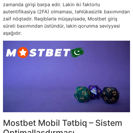
zamanda girişi bərpa edir. Lakin iki faktorlu
autentifikasiya (2FA) olmaması, təhlükəsizlik baxımından
zəif nöqtədir. Rəqiblərlə müqayisədə, Mostbet giriş
sürəti baxımından üstündür, lakin qorunma səviyyəsi
aşağıdır.
Mostbet Mobil Tətbiq – Sistem
Optimallaşdırması