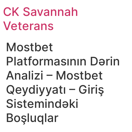
CK Savannah
Veterans
Mostbet
Platformasının Dərin
Analizi – Mostbet
Qeydiyyatı – Giriş
Sistemindəki
Boşluqlar