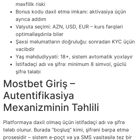
məxfilik riski
Bonus kodu daxil etmə imkanı: aktivasiya üçün
ayrıca addım
Valyuta seçimi: AZN, USD, EUR – kurs fərqləri
optimallaşdırıla bilər
Şəxsi məlumatların doğruluğu: sonradan KYC üçün
vacibdir
Yaş məhdudiyyəti: 18+, sistem avtomatik yoxlayır
İstifadəçi adı və şifrə: minimum 8 simvol, güclü
şifrə tələbi
Mostbet Giriş –
Autentifikasiya
Mexanizminin Təhlili
Platformaya daxil olmaq üçün istifadəçi adı və şifrə
tələb olunur. Burada “boşluq” kimi, şifrəni bərpa etmə
prosesidir – sistem e-poçt və ya SMS vasitəsilə tez bir