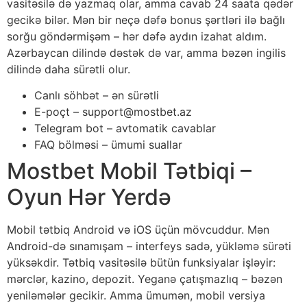
vasitəsilə də yazmaq olar, amma cavab 24 saata qədər
gecikə bilər. Mən bir neçə dəfə bonus şərtləri ilə bağlı
sorğu göndərmişəm – hər dəfə aydın izahat aldım.
Azərbaycan dilində dəstək də var, amma bəzən ingilis
dilində daha sürətli olur.
Canlı söhbət – ən sürətli
E-poçt – support@mostbet.az
Telegram bot – avtomatik cavablar
FAQ bölməsi – ümumi suallar
Mostbet Mobil Tətbiqi –
Oyun Hər Yerdə
Mobil tətbiq Android və iOS üçün mövcuddur. Mən
Android-də sınamışam – interfeys sadə, yükləmə sürəti
yüksəkdir. Tətbiq vasitəsilə bütün funksiyalar işləyir:
mərclər, kazino, depozit. Yeganə çatışmazlıq – bəzən
yeniləmələr gecikir. Amma ümumən, mobil versiya