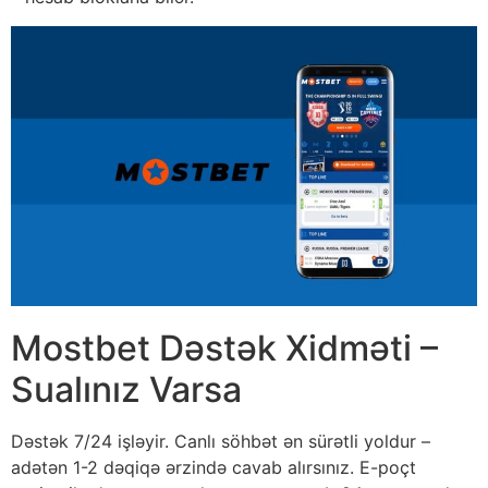
Mostbet Dəstək Xidməti –
Sualınız Varsa
Dəstək 7/24 işləyir. Canlı söhbət ən sürətli yoldur –
adətən 1-2 dəqiqə ərzində cavab alırsınız. E-poçt