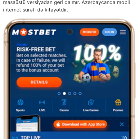
masaüstü versiyadan geri qalmır. Azərbaycanda mobil
internet sürəti də kifayətdir.